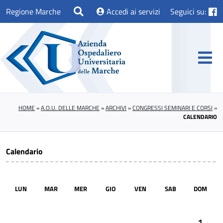
Regione Marche
Accedi ai servizi
Seguici su:
HOME
»
A.O.U. DELLE MARCHE
»
ARCHIVI
»
CONGRESSI SEMINARI E CORSI
»
CALENDARIO
Calendario
LUN
MAR
MER
GIO
VEN
SAB
DOM
1