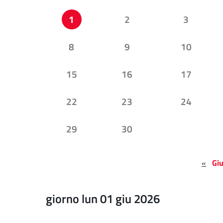
1
2
3
8
9
10
15
16
17
22
23
24
29
30
«
Gi
giorno lun 01 giu 2026