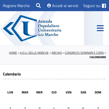
Regione Marche
Accedi ai servizi
Seguici su:
HOME
»
A.O.U. DELLE MARCHE
»
ARCHIVI
»
CONGRESSI SEMINARI E CORSI
»
CALENDARIO
Calendario
LUN
MAR
MER
GIO
VEN
SAB
DOM
1
2
3
4
5
6
7