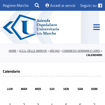
Regione Marche
Accedi ai servizi
Seguici su:
HOME
»
A.O.U. DELLE MARCHE
»
ARCHIVI
»
CONGRESSI SEMINARI E CORSI
»
CALENDARIO
Calendario
LUN
MAR
MER
GIO
VEN
SAB
DOM
1
2
3
4
5
6
7