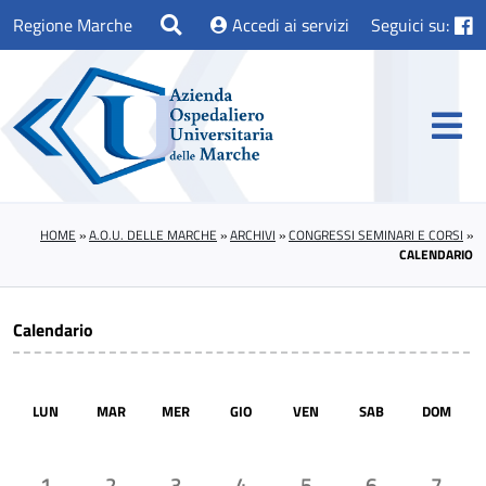
Regione Marche
Accedi ai servizi
Seguici su:
HOME
»
A.O.U. DELLE MARCHE
»
ARCHIVI
»
CONGRESSI SEMINARI E CORSI
»
CALENDARIO
Calendario
LUN
MAR
MER
GIO
VEN
SAB
DOM
1
2
3
4
5
6
7