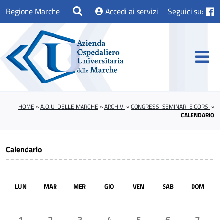
Regione Marche
Accedi ai servizi
Seguici su:
HOME
»
A.O.U. DELLE MARCHE
»
ARCHIVI
»
CONGRESSI SEMINARI E CORSI
»
CALENDARIO
Calendario
LUN
MAR
MER
GIO
VEN
SAB
DOM
1
2
3
4
5
6
7