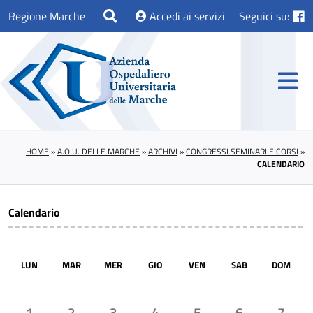
Regione Marche
Accedi ai servizi
Seguici su:
HOME
»
A.O.U. DELLE MARCHE
»
ARCHIVI
»
CONGRESSI SEMINARI E CORSI
»
CALENDARIO
Calendario
LUN
MAR
MER
GIO
VEN
SAB
DOM
1
2
3
4
5
6
7