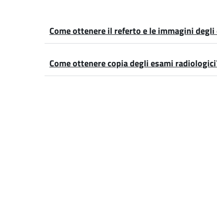
Come ottenere il referto e le immagini degli
Come ottenere copia degli esami radiologici