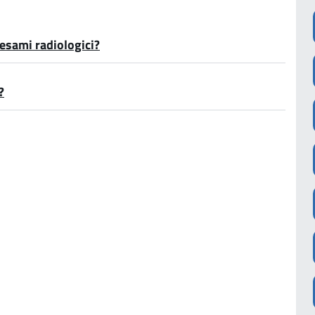
 esami radiologici?
?