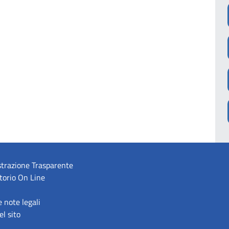
trazione Trasparente
torio On Line
e note legali
l sito