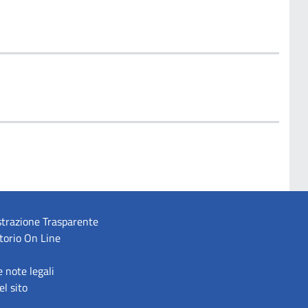
trazione Trasparente
torio On Line
e note legali
l sito