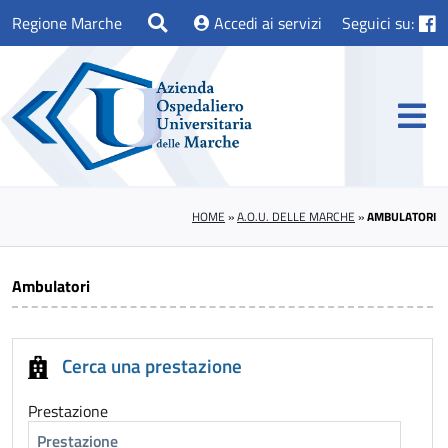
Regione Marche
Accedi ai servizi
Seguici su:
HOME
»
A.O.U. DELLE MARCHE
»
AMBULATORI
Ambulatori
Cerca una prestazione
Prestazione