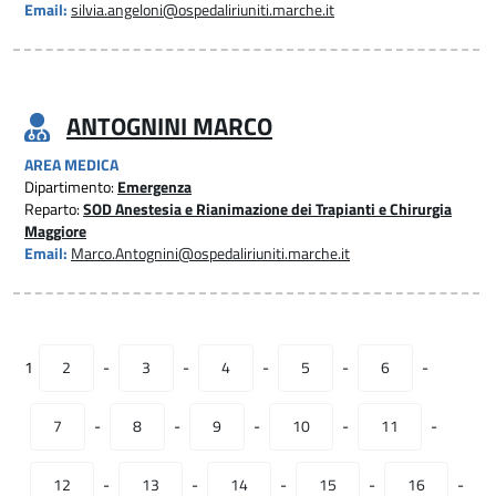
Email:
silvia.angeloni@ospedaliriuniti.marche.it
ANTOGNINI MARCO
AREA MEDICA
Dipartimento:
Emergenza
Reparto:
SOD Anestesia e Rianimazione dei Trapianti e Chirurgia
Maggiore
Email:
Marco.Antognini@ospedaliriuniti.marche.it
1
2
-
3
-
4
-
5
-
6
-
7
-
8
-
9
-
10
-
11
-
12
-
13
-
14
-
15
-
16
-