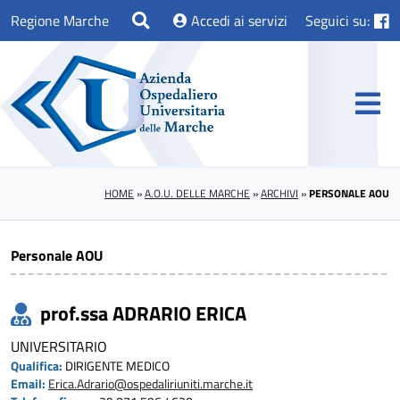
Regione Marche
Accedi ai servizi
Seguici su:
HOME
»
A.O.U. DELLE MARCHE
»
ARCHIVI
»
PERSONALE AOU
Personale AOU
prof.ssa ADRARIO ERICA
UNIVERSITARIO
Qualifica:
DIRIGENTE MEDICO
Email:
Erica.Adrario@ospedaliriuniti.marche.it