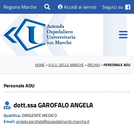
Regione Marche
Accedi ai servizi
Seguici su:
HOME
»
A.O.U. DELLE MARCHE
»
ARCHIVI
»
PERSONALE AOU
Personale AOU
dott.ssa GAROFALO ANGELA
Qualifica:
DIRIGENTE MEDICO
Email:
angela.garofalo@ospedaliriuniti.marche.it