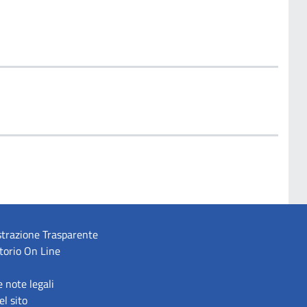
trazione Trasparente
torio On Line
e note legali
l sito