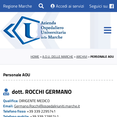
Regione Marche
Accedi ai servizi
Seguici su:
HOME
»
A.O.U. DELLE MARCHE
»
ARCHIVI
»
PERSONALE AOU
Personale AOU
dott. ROCCHI GERMANO
Qualifica:
DIRIGENTE MEDICO
Email:
Germano.Rocchi@ospedaliriuniti.marche.it
Telefono fisso:
+39 339 2295741
Telefono mobile:
+39 339 2295741