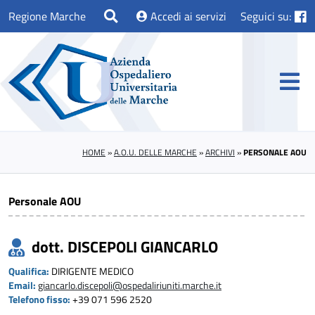
Regione Marche
Accedi ai servizi
Seguici su:
HOME
»
A.O.U. DELLE MARCHE
»
ARCHIVI
»
PERSONALE AOU
Personale AOU
dott. DISCEPOLI GIANCARLO
Qualifica:
DIRIGENTE MEDICO
Email:
giancarlo.discepoli@ospedaliriuniti.marche.it
Telefono fisso:
+39 071 596 2520