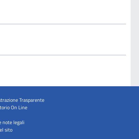
trazione Trasparente
torio On Line
e note legali
l sito