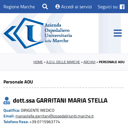
Regione Marche
Accedi ai servizi
Seguici su:
HOME
»
A.O.U. DELLE MARCHE
»
ARCHIVI
»
PERSONALE AOU
Personale AOU
dott.ssa GARRITANI MARIA STELLA
Qualifica:
DIRIGENTE MEDICO
Email:
mariastella.garritani@ospedaliriuniti.marche.it
Telefono fisso:
+39 0715963774