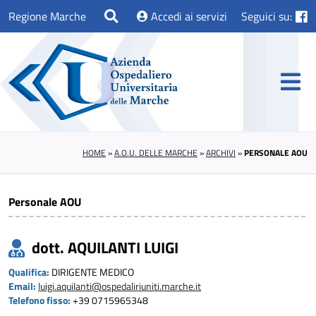
Regione Marche
Accedi ai servizi
Seguici su:
HOME
»
A.O.U. DELLE MARCHE
»
ARCHIVI
»
PERSONALE AOU
Personale AOU
dott. AQUILANTI LUIGI
Qualifica:
DIRIGENTE MEDICO
Email:
luigi.aquilanti@ospedaliriuniti.marche.it
Telefono fisso:
+39 0715965348