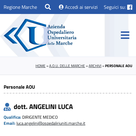
Regione Marche
Accedi ai servizi
Seguici su:
HOME
»
A.O.U. DELLE MARCHE
»
ARCHIVI
»
PERSONALE AOU
Personale AOU
dott. ANGELINI LUCA
Qualifica:
DIRIGENTE MEDICO
Email:
luca.angelini@ospedaliriuniti.marche.it