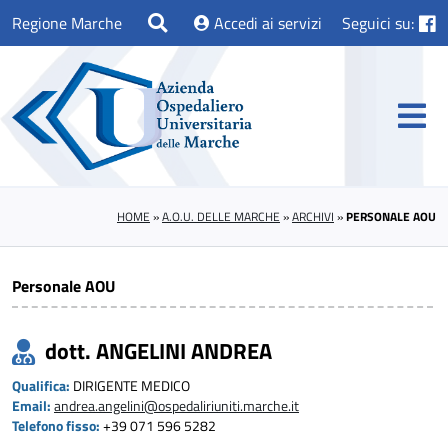
Regione Marche
Accedi ai servizi
Seguici su:
HOME
»
A.O.U. DELLE MARCHE
»
ARCHIVI
»
PERSONALE AOU
Personale AOU
dott. ANGELINI ANDREA
Qualifica:
DIRIGENTE MEDICO
Email:
andrea.angelini@ospedaliriuniti.marche.it
Telefono fisso:
+39 071 596 5282