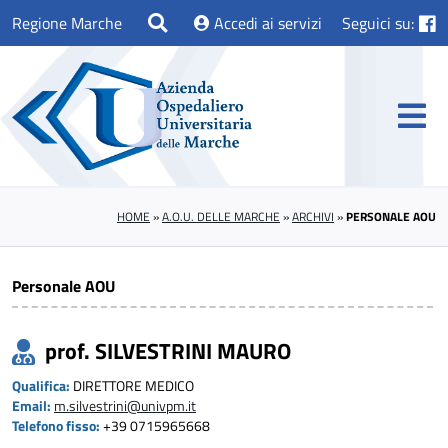
Regione Marche
Accedi ai servizi
Seguici su:
HOME
»
A.O.U. DELLE MARCHE
»
ARCHIVI
»
PERSONALE AOU
Personale AOU
prof. SILVESTRINI MAURO
Qualifica:
DIRETTORE MEDICO
Email:
m.silvestrini@univpm.it
Telefono fisso:
+39 0715965668