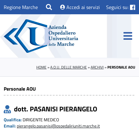
Regione Marche
Accedi ai servizi
Seguici su:
HOME
»
A.O.U. DELLE MARCHE
»
ARCHIVI
»
PERSONALE AOU
Personale AOU
dott. PASANISI PIERANGELO
Qualifica:
DIRIGENTE MEDICO
Email:
pierangelo.pasanisi@ospedaliriuniti.marche.it