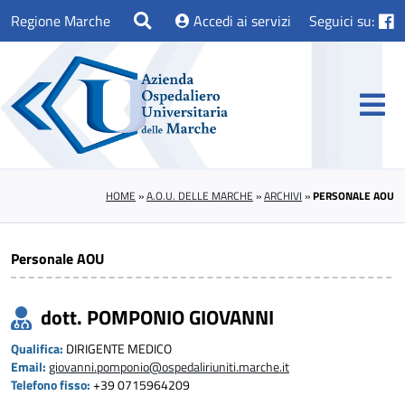
Regione Marche
Accedi ai servizi
Seguici su:
HOME
»
A.O.U. DELLE MARCHE
»
ARCHIVI
»
PERSONALE AOU
Personale AOU
dott. POMPONIO GIOVANNI
Qualifica:
DIRIGENTE MEDICO
Email:
giovanni.pomponio@ospedaliriuniti.marche.it
Telefono fisso:
+39 0715964209