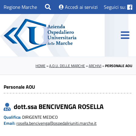
Regione Marche
Accedi ai servizi
Seguici su:
HOME
»
A.O.U. DELLE MARCHE
»
ARCHIVI
»
PERSONALE AOU
Personale AOU
dott.ssa BENCIVENGA ROSELLA
Qualifica:
DIRIGENTE MEDICO
Email:
rosella.bencivenga@ospedaliriuniti.marche.it