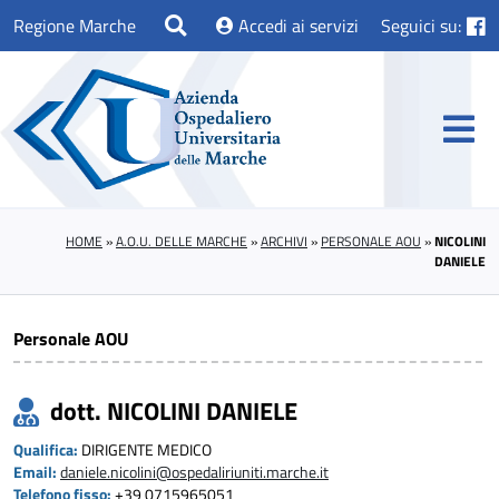
Regione Marche
Accedi ai servizi
Seguici su:
HOME
»
A.O.U. DELLE MARCHE
»
ARCHIVI
»
PERSONALE AOU
»
NICOLINI
DANIELE
Personale AOU
dott. NICOLINI DANIELE
Qualifica:
DIRIGENTE MEDICO
Email:
daniele.nicolini@ospedaliriuniti.marche.it
Telefono fisso:
+39 0715965051