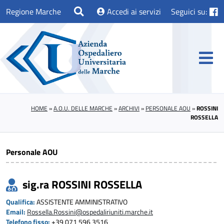
Regione Marche
Accedi ai servizi
Seguici su:
HOME
»
A.O.U. DELLE MARCHE
»
ARCHIVI
»
PERSONALE AOU
»
ROSSINI
ROSSELLA
Personale AOU
sig.ra ROSSINI ROSSELLA
Qualifica:
ASSISTENTE AMMINISTRATIVO
Email:
Rossella.Rossini@ospedaliriuniti.marche.it
Telefono fisso:
+39 071 596 3516