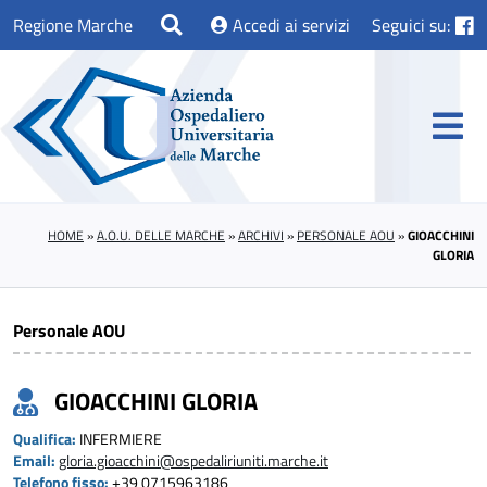
Regione Marche
Accedi ai servizi
Seguici su:
HOME
»
A.O.U. DELLE MARCHE
»
ARCHIVI
»
PERSONALE AOU
»
GIOACCHINI
GLORIA
Personale AOU
GIOACCHINI GLORIA
Qualifica:
INFERMIERE
Email:
gloria.gioacchini@ospedaliriuniti.marche.it
Telefono fisso:
+39 0715963186