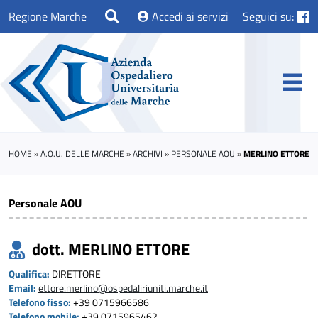
Regione Marche
Accedi ai servizi
Seguici su:
HOME
»
A.O.U. DELLE MARCHE
»
ARCHIVI
»
PERSONALE AOU
»
MERLINO ETTORE
Personale AOU
dott. MERLINO ETTORE
Qualifica:
DIRETTORE
Email:
ettore.merlino@ospedaliriuniti.marche.it
Telefono fisso:
+39 0715966586
Telefono mobile:
+39 0715965462