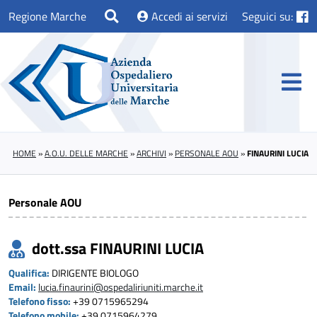
Regione Marche
Accedi ai servizi
Seguici su:
HOME
»
A.O.U. DELLE MARCHE
»
ARCHIVI
»
PERSONALE AOU
»
FINAURINI LUCIA
Personale AOU
dott.ssa FINAURINI LUCIA
Qualifica:
DIRIGENTE BIOLOGO
Email:
lucia.finaurini@ospedaliriuniti.marche.it
Telefono fisso:
+39 0715965294
Telefono mobile:
+39 0715964279