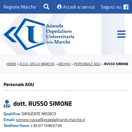
Regione Marche
Accedi ai servizi
Seguici su:
HOME
»
A.O.U. DELLE MARCHE
»
ARCHIVI
»
PERSONALE AOU
»
RUSSO SIMONE
Personale AOU
dott. RUSSO SIMONE
Qualifica:
DIRIGENTE MEDICO
Email:
simone.russo@ospedaliriuniti.marche.it
Telefono fisso:
+39 0715963736