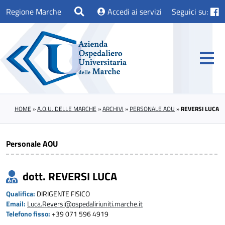
Regione Marche
Accedi ai servizi
Seguici su:
HOME
»
A.O.U. DELLE MARCHE
»
ARCHIVI
»
PERSONALE AOU
»
REVERSI LUCA
Personale AOU
dott. REVERSI LUCA
Qualifica:
DIRIGENTE FISICO
Email:
Luca.Reversi@ospedaliriuniti.marche.it
Telefono fisso:
+39 071 596 4919