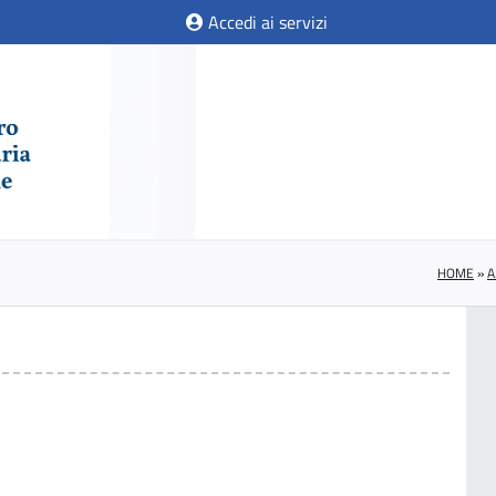
Accedi ai servizi
HOME
»
A