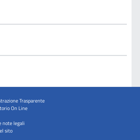
trazione Trasparente
torio On Line
e note legali
l sito