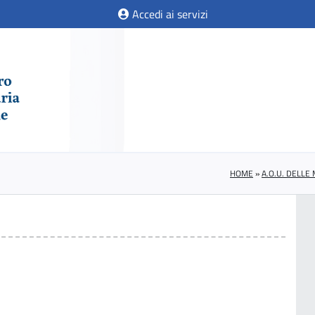
Accedi ai servizi
HOME
»
A.O.U. DELLE