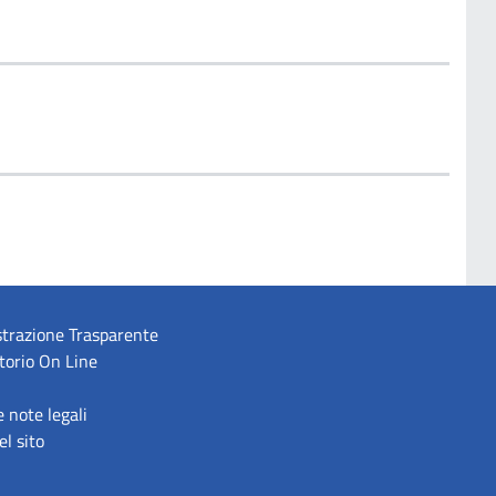
trazione Trasparente
torio On Line
e note legali
l sito