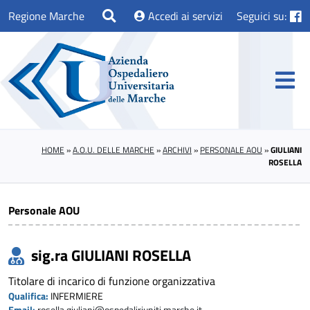
Regione Marche
Accedi ai servizi
Seguici su:
HOME
»
A.O.U. DELLE MARCHE
»
ARCHIVI
»
PERSONALE AOU
»
GIULIANI
ROSELLA
Personale AOU
sig.ra GIULIANI ROSELLA
Titolare di incarico di funzione organizzativa
Qualifica:
INFERMIERE