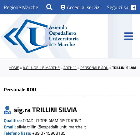
Regione Marche
Accedi ai servizi
Seguici su:
HOME
»
A.O.U. DELLE MARCHE
»
ARCHIVI
»
PERSONALE AOU
»
TRILLINI SILVIA
Personale AOU
sig.ra TRILLINI SILVIA
Qualifica:
COADIUTORE AMMINISTRATIVO
Email:
silvia.trillini@ospedaliriuniti.marche.it
Telefono fisso:
+39 0715963135