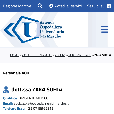
Regione Marche
Accedi ai servizi
Seguici su:
HOME
»
A.O.U. DELLE MARCHE
»
ARCHIVI
»
PERSONALE AOU
»
ZAKA SUELA
Personale AOU
dott.ssa ZAKA SUELA
Qualifica:
DIRIGENTE MEDICO
Email:
suela.zaka@ospedaliriuniti.marche.it
Telefono fisso:
+39 0715965312