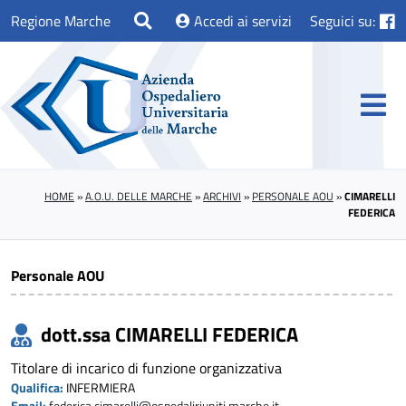
Regione Marche
Accedi ai servizi
Seguici su:
HOME
»
A.O.U. DELLE MARCHE
»
ARCHIVI
»
PERSONALE AOU
»
CIMARELLI
FEDERICA
Personale AOU
dott.ssa CIMARELLI FEDERICA
Titolare di incarico di funzione organizzativa
Qualifica:
INFERMIERA