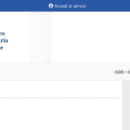
Accedi ai servizi
HOME
»
A