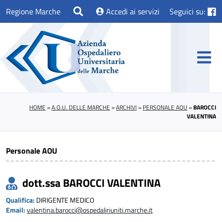
Regione Marche
Accedi ai servizi
Seguici su:
HOME
»
A.O.U. DELLE MARCHE
»
ARCHIVI
»
PERSONALE AOU
»
BAROCCI
VALENTINA
Personale AOU
dott.ssa BAROCCI VALENTINA
Qualifica:
DIRIGENTE MEDICO
Email:
valentina.barocci@ospedaliriuniti.marche.it