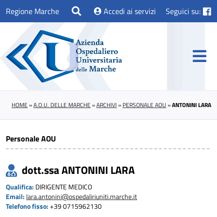
Regione Marche
Accedi ai servizi
Seguici su:
HOME
»
A.O.U. DELLE MARCHE
»
ARCHIVI
»
PERSONALE AOU
»
ANTONINI LARA
Personale AOU
dott.ssa ANTONINI LARA
Qualifica:
DIRIGENTE MEDICO
Email:
lara.antonini@ospedaliriuniti.marche.it
Telefono fisso:
+39 0715962130