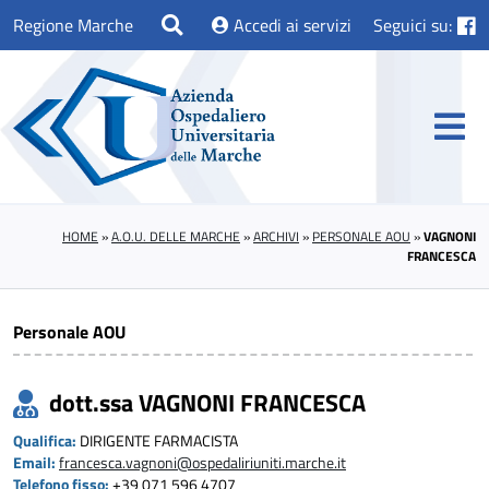
Regione Marche
Accedi ai servizi
Seguici su:
HOME
»
A.O.U. DELLE MARCHE
»
ARCHIVI
»
PERSONALE AOU
»
VAGNONI
FRANCESCA
Personale AOU
dott.ssa VAGNONI FRANCESCA
Qualifica:
DIRIGENTE FARMACISTA
Email:
francesca.vagnoni@ospedaliriuniti.marche.it
Telefono fisso:
+39 071 596 4707