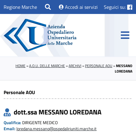
Regione Marche
Accedi ai servizi
Seguici su:
HOME
»
A.O.U. DELLE MARCHE
»
ARCHIVI
»
PERSONALE AOU
»
MESSANO
LOREDANA
Personale AOU
dott.ssa MESSANO LOREDANA
Qualifica:
DIRIGENTE MEDICO
Email:
loredana.messano@ospedaliriuniti.marche.it