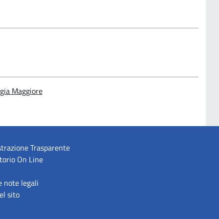
rgia Maggiore
trazione Trasparente
torio On Line
e note legali
l sito