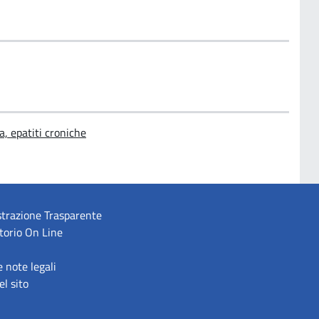
a, epatiti croniche
trazione Trasparente
torio On Line
e note legali
l sito