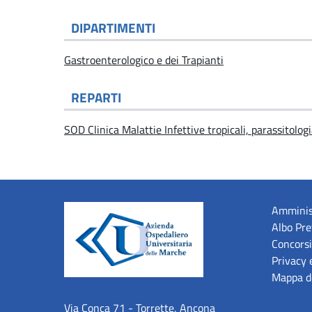
DIPARTIMENTI
Gastroenterologico e dei Trapianti
REPARTI
SOD Clinica Malattie Infettive tropicali, parassitologi
Amminis
Albo Pre
Concorsi
Privacy 
Mappa de
Via Conca 71 - Torrette, Ancona