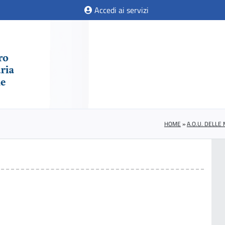
Accedi ai servizi
HOME
»
A.O.U. DELLE