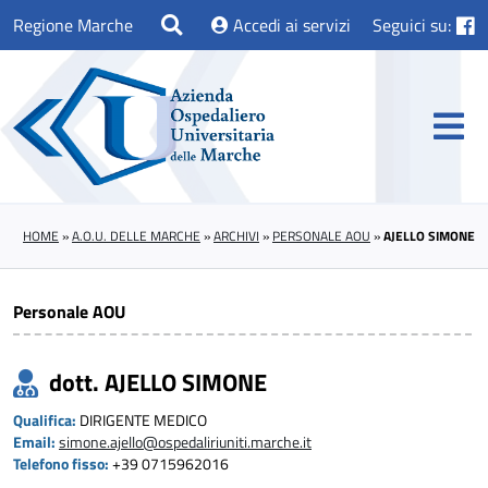
Regione Marche
Accedi ai servizi
Seguici su:
HOME
»
A.O.U. DELLE MARCHE
»
ARCHIVI
»
PERSONALE AOU
»
AJELLO SIMONE
Personale AOU
dott. AJELLO SIMONE
Qualifica:
DIRIGENTE MEDICO
Email:
simone.ajello@ospedaliriuniti.marche.it
Telefono fisso:
+39 0715962016