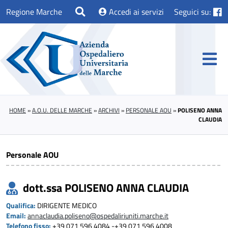
Regione Marche
Accedi ai servizi
Seguici su:
HOME
»
A.O.U. DELLE MARCHE
»
ARCHIVI
»
PERSONALE AOU
»
POLISENO ANNA
CLAUDIA
Personale AOU
dott.ssa POLISENO ANNA CLAUDIA
Qualifica:
DIRIGENTE MEDICO
Email:
annaclaudia.poliseno@ospedaliriuniti.marche.it
Telefono fisso:
+39 071 596 4084 -+39 071 596 4008