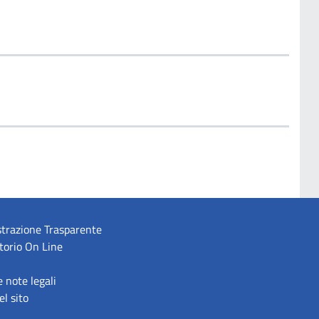
trazione Trasparente
torio On Line
e note legali
l sito