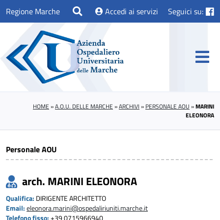
Regione Marche
Accedi ai servizi
Seguici su:
HOME
»
A.O.U. DELLE MARCHE
»
ARCHIVI
»
PERSONALE AOU
»
MARINI
ELEONORA
Personale AOU
arch. MARINI ELEONORA
Qualifica:
DIRIGENTE ARCHITETTO
Email:
eleonora.marini@ospedaliriuniti.marche.it
Telefono fisso:
+39 0715966940