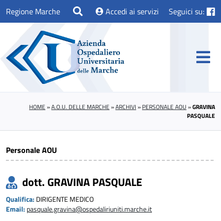
Regione Marche
Accedi ai servizi
Seguici su:
HOME
»
A.O.U. DELLE MARCHE
»
ARCHIVI
»
PERSONALE AOU
»
GRAVINA
PASQUALE
Personale AOU
dott. GRAVINA PASQUALE
Qualifica:
DIRIGENTE MEDICO
Email:
pasquale.gravina@ospedaliriuniti.marche.it